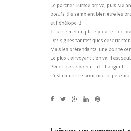
Le porcher Eumée arrive, puis Mélanth
bœufs. (Ils semblent bien être les p
et Pénélope…)
Tout se met en place pour le concour
Des signes fantastiques désorientent
Mais les prétendants, une bonne cent
Le plus clairvoyant s’en va. Il est seul.
Pénélope se pointe… cliffhanger !
C’est dimanche pour moi. Je peux me
Post
navigation
Laisser un commenta