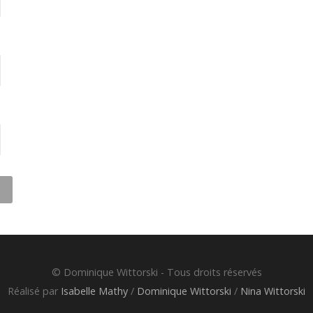
© Dominique Wittorski - Tous droits réservés
Réalisé par
Isabelle Mathy
/
Dominique Wittorski
/
Nina Wittorski