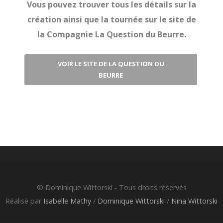
Vous pouvez trouver tous les détails sur la
création ainsi que la tournée sur le site de
la Compagnie La Question du Beurre.
VOIR LE SITE DE LA QUESTION DU
BEURRE
Post
navigation
© Dominique Wittorski - Tous droits réservés
Réalisé par
Isabelle Mathy
/
Dominique Wittorski
/
Nina Wittorski