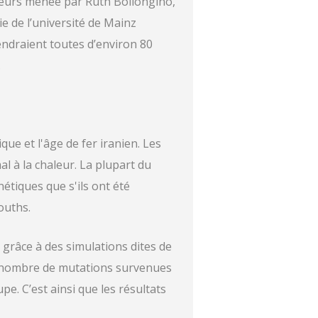
cheurs menée par Ruth Bollongino,
ie de l’université de Mainz
endraient toutes d’environ 80
.
ue et l'âge de fer iranien. Les
l à la chaleur. La plupart du
étiques que s'ils ont été
ouths.
 grâce à des simulations dites de
le nombre de mutations survenues
e. C’est ainsi que les résultats