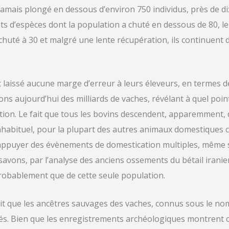
 jamais plongé en dessous d’environ 750 individus, près de di
ents d’espèces dont la population a chuté en dessous de 80, l
uté à 30 et malgré une lente récupération, ils continuent d
 laissé aucune marge d’erreur à leurs éleveurs, en termes de
ns aujourd’hui des milliards de vaches, révélant à quel poi
lation. Le fait que tous les bovins descendent, apparemment
habituel, pour la plupart des autres animaux domestiques 
appuyer des évènements de domestication multiples, même s
avons, par l’analyse des anciens ossements du bétail iranie
probablement que de cette seule population.
ait que les ancêtres sauvages des vaches, connus sous le no
s. Bien que les enregistrements archéologiques montrent c