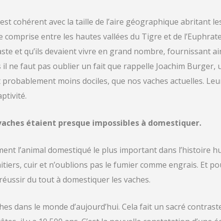
 est cohérent avec la taille de l’aire géographique abritant l
comprise entre les hautes vallées du Tigre et de l’Euphrate. I
aste et qu’ils devaient vivre en grand nombre, fournissant a
il ne faut pas oublier un fait que rappelle Joachim Burger, u
 probablement moins dociles, que nos vaches actuelles. Leur c
ptivité.
 vaches étaient presque impossibles à domestiquer.
ent l’animal domestiqué le plus important dans l’histoire h
aitiers, cuir et n’oublions pas le fumier comme engrais. Et p
 réussir du tout à domestiquer les vaches.
vaches dans le monde d’aujourd’hui. Cela fait un sacré contras