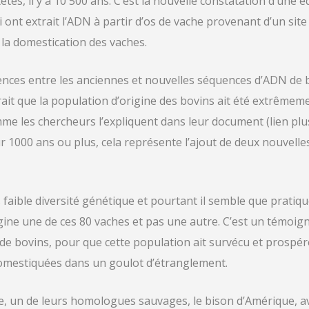
êtes, il y a 10 500 ans. C’est la nouvelle constatation d’une 
 ont extrait l’ADN à partir d’os de vache provenant d’un sit
la domestication des vaches.
rences entre les anciennes et nouvelles séquences d’ADN de b
ait que la population d’origine des bovins ait été extrêmeme
e les chercheurs l’expliquent dans leur document (lien plus
ur 1000 ans ou plus, cela représente l’ajout de deux nouvelle
s faible diversité génétique et pourtant il semble que prati
ine une de ces 80 vaches et pas une autre. C’est un témoign
de bovins, pour que cette population ait survécu et prospéré
domestiquées dans un goulot d’étranglement.
e, un de leurs homologues sauvages, le bison d’Amérique, ava