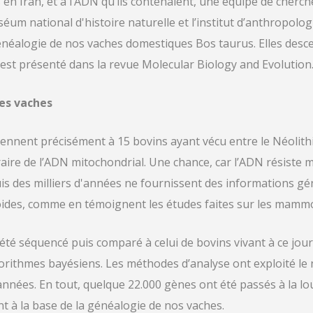
en Iran, et à l’ADN qu’ils contenaient, une équipe de cher
éum national d'histoire naturelle et l’institut d’anthropolog
généalogie de nos vaches domestiques Bos taurus. Elles desc
 est présenté dans la revue Molecular Biology and Evolution
des vaches
nnent précisément à 15 bovins ayant vécu entre le Néolithiq
aire de l’ADN mitochondrial. Une chance, car l’ADN résiste ma
s des milliers d'années ne fournissent des informations gén
oides, comme en témoignent les études faites sur les mamm
 été séquencé puis comparé à celui de bovins vivant à ce jour
lgorithmes bayésiens. Les méthodes d’analyse ont exploité 
nnées. En tout, quelque 22.000 gènes ont été passés à la loup
t à la base de la généalogie de nos vaches.