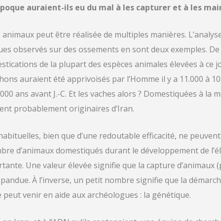
oque auraient-ils eu du mal à les capturer et à les main
s animaux peut être réalisée de multiples manières. L’analys
ues observés sur des ossements en sont deux exemples. De
stications de la plupart des espèces animales élevées à ce j
hons auraient été apprivoisés par l’Homme il y a 11.000 à 10
000 ans avant J.-C. Et les vaches alors ? Domestiquées à l
ient probablement originaires d’Iran.
abituelles, bien que d’une redoutable efficacité, ne peuve
bre d’animaux domestiqués durant le développement de l’é
ante. Une valeur élevée signifie que la capture d’animaux (p
épandue. À l’inverse, un petit nombre signifie que la démar
ue peut venir en aide aux archéologues : la génétique.