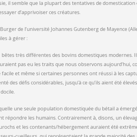
Asie, il semble que la plupart des tentatives de domesticati
’essayer d’apprivoiser ces créatures.
m Burger de l’université Johannes Gutenberg de Mayence (Al
iles à gérer :
 bêtes très différentes des bovins domestiques modernes. I
uraient pas eu les traits que nous observons aujourd’hui, co
 facile et même si certaines personnes ont réussi à les captu
nté des défis considérables, jusqu’à ce qu’ils aient été élevé
docile.
aquelle une seule population domestiquée du bétail a émerg
nt répondre les humains. Contrairement à, disons, un élevage
d’aurochs et les contenants/hébergement auraient été extrê
sseurs-cueilleurs, qui représentaient la grande majorité de